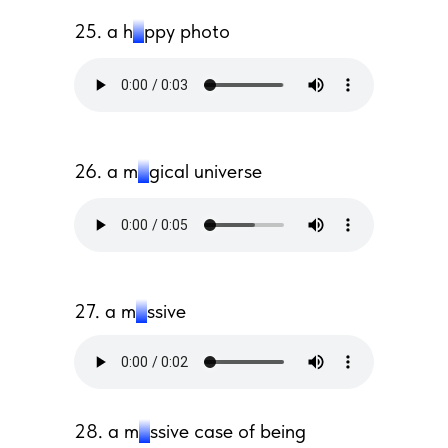
25.
a h
a
ppy photo
26.
a m
a
gical universe
27. a m
a
ssive
28. a m
a
ssive case of being