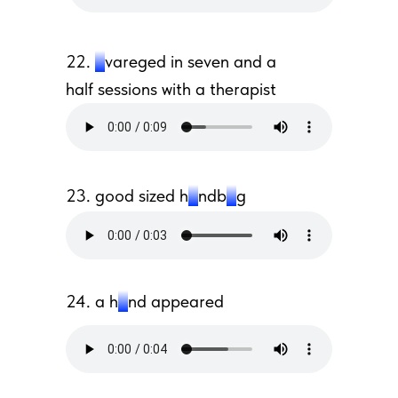
22.
a
vareged in seven and a
half sessions with a therapist
23.
good sized h
a
ndb
a
g
24. a h
a
nd appeared