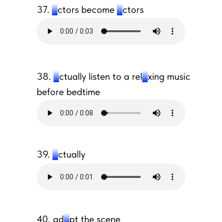
37.
a
ctors become
a
ctors
38.
a
ctually listen to a rel
a
xing music
before bedtime
39.
a
ctually
40. ad
a
pt the scene