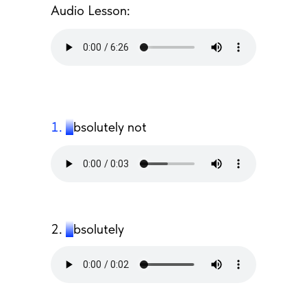
Audio Lesson:
a
bsolutely not
2.
a
bsolutely