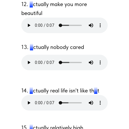
12.
a
ctually make you more
beautiful
13.
a
ctually nobody cared
14.
a
ctually real life isn't like th
a
t
15.
a
ctually relatively high