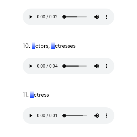
10.
a
ctors,
a
ctresses
11.
a
ctress