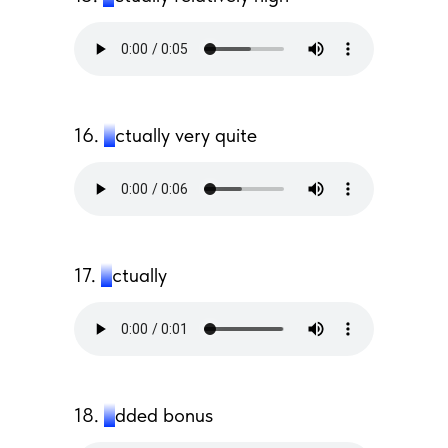
16.
a
ctually very quite
17.
a
ctually
18.
a
dded bonus