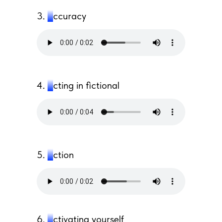
3.
a
ccuracy
4.
a
cting in fictional
5.
a
ction
6.
a
ctivating yourself