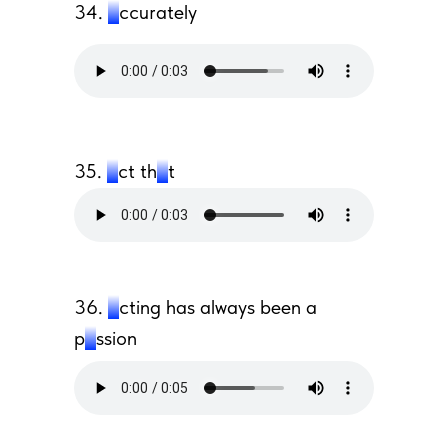
34.
a
ccurately
35.
a
ct th
a
t
36.
a
cting has always been a
p
a
ssion