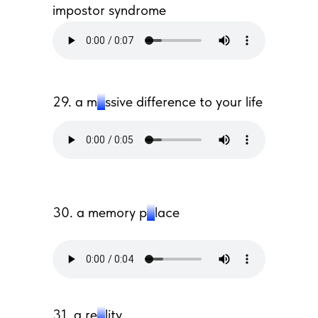
impostor syndrome
29. a m
a
ssive difference to your life
30. a memory p
a
lace
31. a re
a
lity