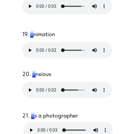
19.
a
nimation
20.
a
nxious
21.
a
s a photographer