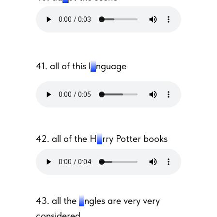
41. all of this l
a
nguage
42. all of the H
a
rry Potter books
43. all the
a
ngles are very very
considered