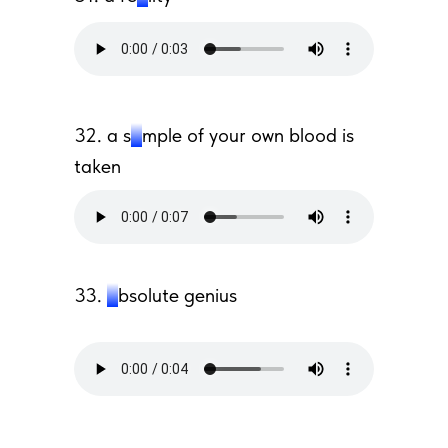
32. a s
a
mple of your own blood is
taken
33.
a
bsolute genius