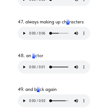
47. always making up ch
a
racters
48. an
a
ctor
49. and b
a
ck again