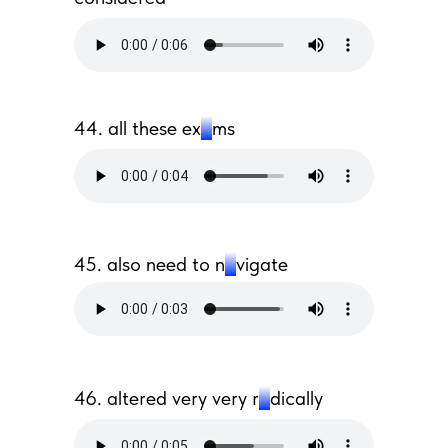
44. all these ex
a
ms
45. also need to n
a
vigate
46. altered very very r
a
dically