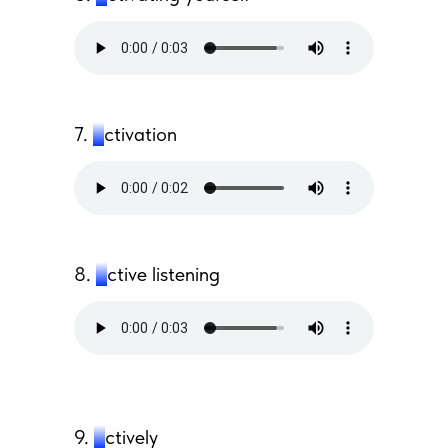
7.
a
ctivation
8.
a
ctive listening
9.
a
ctively